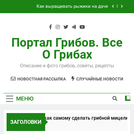
Перейти
Как выращивать рыжики на даче
к
содержимому
Выращивания чайного гриба
Способы, как самому сделать грибной
мицелий
Портал Грибов. Все
Технология выращивания подосиновиков
О Грибах
Как выращивать рыжики на даче
Описание и фото грибов, советы, рецепты
Выращивания чайного гриба
НОВОСТНАЯ РАССЫЛКА
СЛУЧАЙНЫЕ НОВОСТИ
МЕНЮ
Способы, как самому сделать грибной мицелий
ЗАГОЛОВКИ
5 Лет Спустя