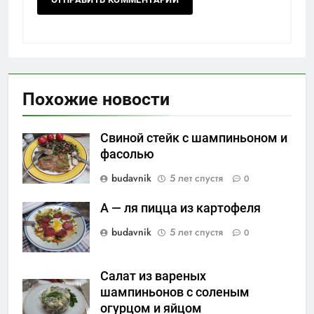
Похожие новости
Свиной стейк с шампиньоном и
фасолью
budavnik
5 лет спустя
0
А — ля пицца из картофеля
budavnik
5 лет спустя
0
Салат из вареных
шампиньонов с соленым
огурцом и яйцом