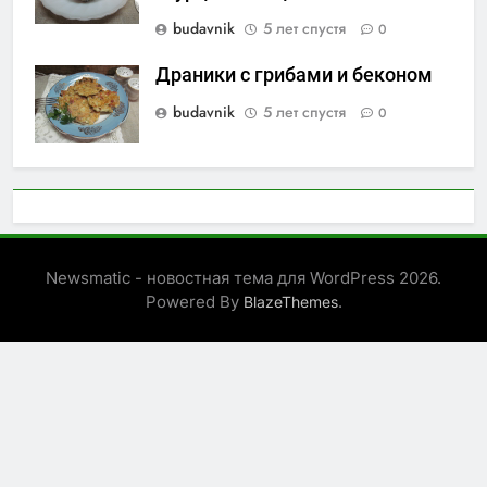
budavnik
5 лет спустя
0
Драники с грибами и беконом
budavnik
5 лет спустя
0
Newsmatic - новостная тема для WordPress 2026.
Powered By
.
BlazeThemes