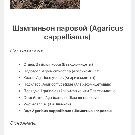
Шампиньон паровой (
Agaricus
cappellianus
)
Систематика:
Отдел: Basidiomycota (Базидиомицеты)
Подотдел: Agaricomycotina (Агарикомицеты)
Класс: Agaricomycetes (Агарикомицеты)
Подкласс: Agaricomycetidae (Агарикомицетовые)
Порядок: Agaricales (Агариковые или Пластинчатые)
Семейство: Agaricaceae (Шампиньоновые)
Род: Agaricus (Шампиньон)
Вид:
Agaricus cappellianus (Шампиньон паровой)
Синонимы: