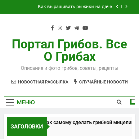
Перейти
Как выращивать рыжики на даче
к
содержимому
Выращивания чайного гриба
Способы, как самому сделать грибной
мицелий
Портал Грибов. Все
Технология выращивания подосиновиков
О Грибах
Как выращивать рыжики на даче
Описание и фото грибов, советы, рецепты
Выращивания чайного гриба
НОВОСТНАЯ РАССЫЛКА
СЛУЧАЙНЫЕ НОВОСТИ
МЕНЮ
Способы, как самому сделать грибной мицелий
ЗАГОЛОВКИ
5 Лет Спустя