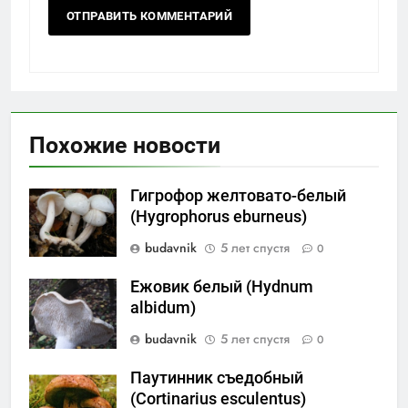
Похожие новости
Гигрофор желтовато-белый
(Hygrophorus eburneus)
budavnik
5 лет спустя
0
Ежовик белый (Hydnum
albidum)
budavnik
5 лет спустя
0
Паутинник съедобный
(Cortinarius esculentus)