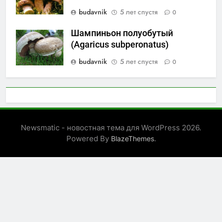
budavnik
5 лет спустя
0
Шампиньон полуобутый
(Agaricus subperonatus)
budavnik
5 лет спустя
0
Newsmatic - новостная тема для WordPress 2026.
Powered By
.
BlazeThemes