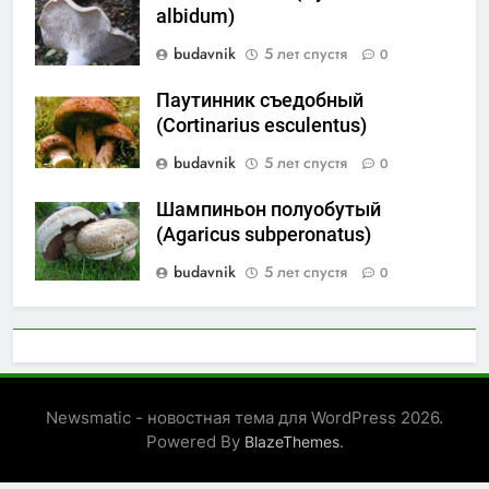
albidum)
budavnik
5 лет спустя
0
Паутинник съедобный
(Cortinarius esculentus)
budavnik
5 лет спустя
0
Шампиньон полуобутый
(Agaricus subperonatus)
budavnik
5 лет спустя
0
Newsmatic - новостная тема для WordPress 2026.
Powered By
.
BlazeThemes