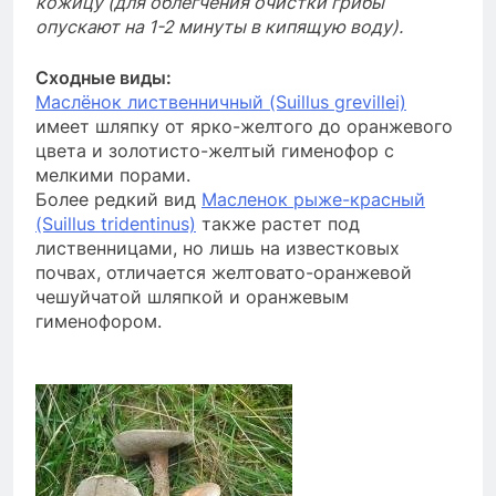
кожицу (для облегчения очистки грибы
опускают на 1-2 минуты в кипящую воду).
Сходные виды:
Маслёнок лиственничный (Suillus grevillei)
имеет шляпку от ярко-желтого до оранжевого
цвета и золотисто-желтый гименофор с
мелкими порами.
Более редкий вид
Масленок рыже-красный
(Suillus tridentinus)
также растет под
лиственницами, но лишь на известковых
почвах, отличается желтовато-оранжевой
чешуйчатой шляпкой и оранжевым
гименофором.