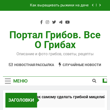
Перейти
Как выращивать рыжики на даче
к
содержимому
Выращивания чайного гриба
Способы, как самому сделать грибной
мицелий
Портал Грибов. Все
Технология выращивания подосиновиков
О Грибах
Как выращивать рыжики на даче
Описание и фото грибов, советы, рецепты
Выращивания чайного гриба
НОВОСТНАЯ РАССЫЛКА
СЛУЧАЙНЫЕ НОВОСТИ
МЕНЮ
Способы, как самому сделать грибной мицелий
ЗАГОЛОВКИ
5 Лет Спустя