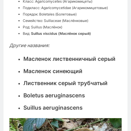
Класс: Agaricomycetes (Агарикомицеты)
Подкласс: Agaricomycetidae (Агарикомицетовые)
Порядок: Boletales (Болетовые)
Cемейство: Suillaceae (Маслёнковые)
Род: Suillus (Маслёнок)
Вид:
Suillus viscidus (Маслёнок серый)
Другие названия:
Масленок лиственничный серый
Масленок синеющий
Лиственник серый трубчатый
Boletus aeruginascens
Suillus aeruginascens