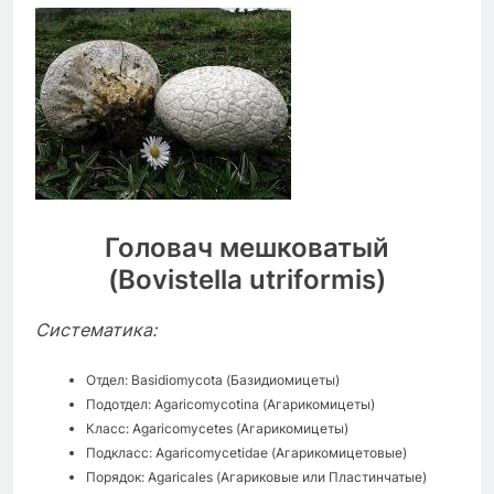
Головач мешковатый
(Bovistella utriformis)
Систематика:
Отдел: Basidiomycota (Базидиомицеты)
Подотдел: Agaricomycotina (Агарикомицеты)
Класс: Agaricomycetes (Агарикомицеты)
Подкласс: Agaricomycetidae (Агарикомицетовые)
Порядок: Agaricales (Агариковые или Пластинчатые)