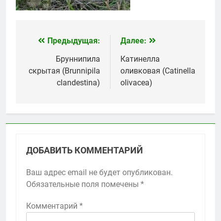
Предыдущая:
Далее:
Навигация
по
Бруннипила
Катинелла
скрытая (Brunnipila
оливковая (Catinella
записям
clandestina)
olivacea)
ДОБАВИТЬ КОММЕНТАРИЙ
Ваш адрес email не будет опубликован.
Обязательные поля помечены
*
Комментарий
*