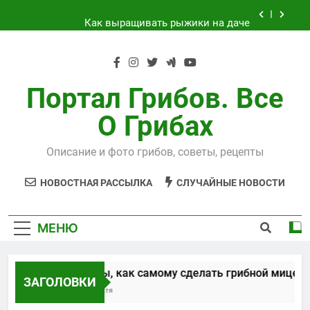
Перейти
Как выращивать рыжики на даче
к
содержимому
Выращивания чайного гриба
Способы, как самому сделать грибной
мицелий
Портал Грибов. Все
Технология выращивания подосиновиков
О Грибах
Как выращивать рыжики на даче
Описание и фото грибов, советы, рецепты
Выращивания чайного гриба
НОВОСТНАЯ РАССЫЛКА
СЛУЧАЙНЫЕ НОВОСТИ
МЕНЮ
Способы, как самому сделать грибной мицелий
ЗАГОЛОВКИ
5 Лет Спустя