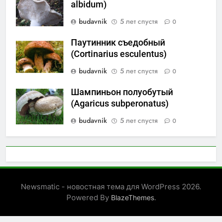
albidum)
budavnik
5 лет спустя
0
Паутинник съедобный
(Cortinarius esculentus)
budavnik
5 лет спустя
0
Шампиньон полуобутый
(Agaricus subperonatus)
budavnik
5 лет спустя
0
Newsmatic - новостная тема для WordPress 2026.
Powered By
.
BlazeThemes