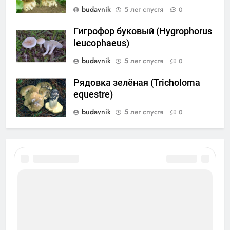
budavnik
5 лет спустя
0
Гигрофор буковый (Hygrophorus
leucophaeus)
budavnik
5 лет спустя
0
Рядовка зелёная (Tricholoma
equestre)
budavnik
5 лет спустя
0
Newsmatic - новостная тема для WordPress 2026.
Powered By
.
BlazeThemes