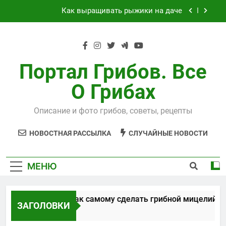
Перейти
Как выращивать рыжики на даче
к
содержимому
Выращивания чайного гриба
Способы, как самому сделать грибной
мицелий
Портал Грибов. Все
Технология выращивания подосиновиков
О Грибах
Как выращивать рыжики на даче
Описание и фото грибов, советы, рецепты
Выращивания чайного гриба
НОВОСТНАЯ РАССЫЛКА
СЛУЧАЙНЫЕ НОВОСТИ
МЕНЮ
Способы, как самому сделать грибной мицелий
ЗАГОЛОВКИ
5 Лет Спустя