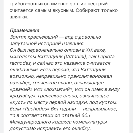
грибов-зонтиков именно зонтик пёстрый
считается самым вкусным. Собирают только
шляпки.
Примечания
Зонтик краснеющий — вид с довольно
запутанной историей названия.
Он был первоначально описан в XIX веке,
микологом Виттадини (Vittadini), как Lepiota
rachodes, и сейчас это название считается
ошибочным. Есть версия, что Виттадини,
возможно, неправильно транслитерировал
ρακωδης, греческое слово, означающее
«рваный» или «лохматый», или он имел в виду
«ραχωδης», греческое слово, означающее
«куст» по месту первой находки, под кустом.
Если «Rachodes» Виттадини — неправильное,
то в соответствии со статьей 60.1
Международного кодекса номенклатуры
допустимо исправить его ошибку.