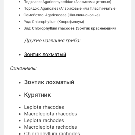
Подкласс: Agaricomycetidae (Агарикомицетовые)
Порядок: Agaricales (Агариковые или Пластинчатые)
Семейство: Agaricaceae (Шампиньоновые)
Род: Chlorophyllum (Хлорофиллум)
Вид:
Chlorophyllum rhacodes (Зонтик краснеющий)
Другие названия гриба:
Зонтик лохматый
Синонимы:
Зонтик лохматый
Курятник
Lepiota rhacodes
Macrolepiota rhacodes
Lepiota rachodes
Macrolepiota rachodes
Chlorophyllum rachodes