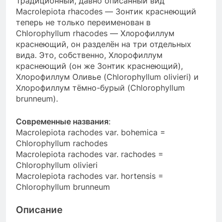
Традиционный, давно описанный вид
Macrolepiota rhacodes — Зонтик краснеющий
теперь не только переименован в
Chlorophyllum rhacodes — Хлорофиллум
краснеющий, он разделён на три отдельных
вида. Это, собственно, Хлорофиллум
краснеющий (он же Зонтик краснеющий),
Хлорофиллум Оливье (Chlorophyllum olivieri) и
Хлорофиллум тёмно-бурый (Chlorophyllum
brunneum).
Современные названия
:
Macrolepiota rachodes var. bohemica =
Chlorophyllum rachodes
Macrolepiota rachodes var. rachodes =
Chlorophyllum olivieri
Macrolepiota rachodes var. hortensis =
Chlorophyllum brunneum
Описание