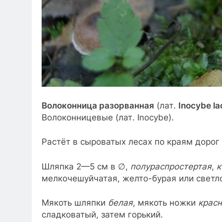
Волоконница разорванная
(лат.
Inocybe la
Волоконницевые (лат. Inocybe).
Растёт в сыроватых лесах по краям дорог
Шляпка 2—5 см в ∅,
полураспростертая
,
к
мелкочешуйчатая, желто-бурая или светл
Мякоть шляпки
белая
, мякоть ножки
крас
сладковатый, затем горький.