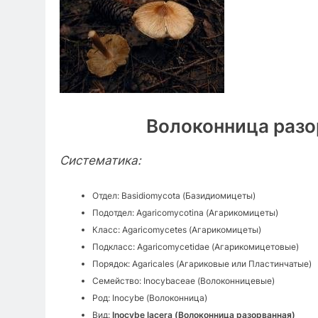
Волоконница разор
Систематика:
Отдел: Basidiomycota (Базидиомицеты)
Подотдел: Agaricomycotina (Агарикомицеты)
Класс: Agaricomycetes (Агарикомицеты)
Подкласс: Agaricomycetidae (Агарикомицетовые)
Порядок: Agaricales (Агариковые или Пластинчатые)
Семейство: Inocybaceae (Волоконницевые)
Род: Inocybe (Волоконница)
Вид:
Inocybe lacera (Волоконница разорванная)