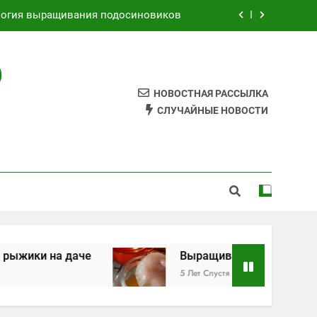
Как выращивать рыжики на даче
Выращивания чайного гриба
О
к самому сделать грибной мицелий
НОВОСТНАЯ РАССЫЛКА
СЛУЧАЙНЫЕ НОВОСТИ
логия выращивания подосиновиков
Как выращивать рыжики на даче
Выращивания чайного гриба
че
Выращивания чайного гриба
5 Лет Спустя