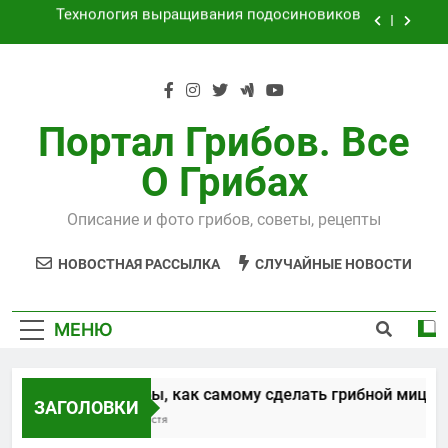
Перейти
Как выращивать рыжики на даче
к
содержимому
Выращивания чайного гриба
Способы, как самому сделать грибной
мицелий
Портал Грибов. Все
Технология выращивания подосиновиков
О Грибах
Как выращивать рыжики на даче
Описание и фото грибов, советы, рецепты
Выращивания чайного гриба
НОВОСТНАЯ РАССЫЛКА
СЛУЧАЙНЫЕ НОВОСТИ
МЕНЮ
Способы, как самому сделать грибной мицелий
ЗАГОЛОВКИ
5 Лет Спустя