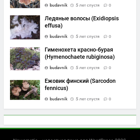
budavnik
5 лет спустя
0
Ледяные волосы (Exidiopsis
effusa)
budavnik
5 лет спустя
0
Гименохета красно-бурая
(Hymenochaete rubiginosa)
budavnik
5 лет спустя
0
Ежовик финский (Sarcodon
fennicus)
budavnik
5 лет спустя
0