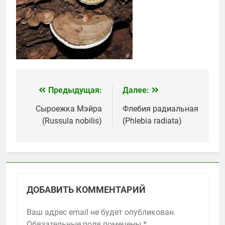
Предыдущая:
Далее:
Навигация
по
Сыроежка Мэйра
Флебия радиальная
(Russula nobilis)
(Phlebia radiata)
записям
ДОБАВИТЬ КОММЕНТАРИЙ
Ваш адрес email не будет опубликован.
Обязательные поля помечены
*