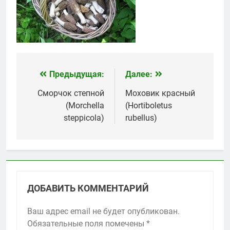
Предыдущая:
Далее:
Навигация
по
Сморчок степной
Моховик красный
(Morchella
(Hortiboletus
записям
steppicola)
rubellus)
ДОБАВИТЬ КОММЕНТАРИЙ
Ваш адрес email не будет опубликован.
Обязательные поля помечены
*