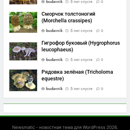
budavnik
5 лет спустя
0
Сморчок толстоногий
(Morchella crassipes)
budavnik
5 лет спустя
0
Гигрофор буковый (Hygrophorus
leucophaeus)
budavnik
5 лет спустя
0
Рядовка зелёная (Tricholoma
equestre)
budavnik
5 лет спустя
0
Newsmatic - новостная тема для WordPress 2026.