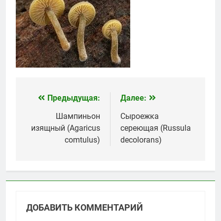
Предыдущая:
Далее:
Навигация
по
Шампиньон
Сыроежка
изящный (Agaricus
сереющая (Russula
записям
comtulus)
decolorans)
ДОБАВИТЬ КОММЕНТАРИЙ