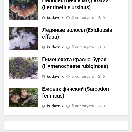
Пилолистничек медвежий
(Lentinellus ursinus)
budavnik
5 лет спустя
0
Ледяные волосы (Exidiopsis
effusa)
budavnik
5 лет спустя
0
Гименохета красно-бурая
(Hymenochaete rubiginosa)
budavnik
5 лет спустя
0
Ежовик финский (Sarcodon
fennicus)
budavnik
5 лет спустя
0