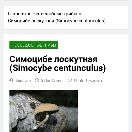
Главная
Несъедобные грибы
Симоцибе лоскутная (Simocybe centunculus)
НЕСЪЕДОБНЫЕ ГРИБЫ
Симоцибе лоскутная
(Simocybe centunculus)
0
Budavnik
5 Лет Спустя
1 Минуты