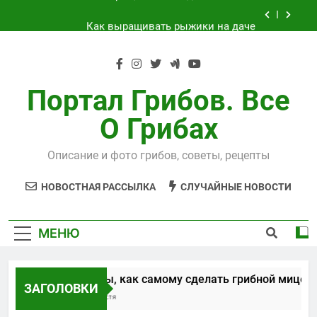
Перейти
Как выращивать рыжики на даче
к
содержимому
Выращивания чайного гриба
Способы, как самому сделать грибной
мицелий
Портал Грибов. Все
Технология выращивания подосиновиков
О Грибах
Как выращивать рыжики на даче
Описание и фото грибов, советы, рецепты
Выращивания чайного гриба
НОВОСТНАЯ РАССЫЛКА
СЛУЧАЙНЫЕ НОВОСТИ
МЕНЮ
Способы, как самому сделать грибной мицелий
ЗАГОЛОВКИ
5 Лет Спустя