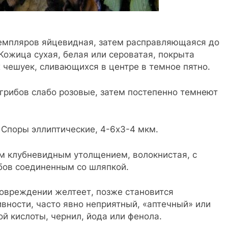
емпляров яйцевидная, затем расправляющаяся до
Кожица сухая, белая или сероватая, покрыта
чешуек, сливающихся в центре в темное пятно.
грибов слабо розовые, затем постепенно темнеют
Споры эллиптические, 4-6х3-4 мкм.
им клубневидным утолщением, волокнистая, с
бов соединенным со шляпкой.
повреждении желтеет, позже становится
ивности, часто явно неприятный, «аптечный» или
й кислоты, чернил, йода или фенола.