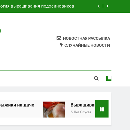
Как выращивать рыжики на даче
Выращивания чайного гриба
О
к самому сделать грибной мицелий
НОВОСТНАЯ РАССЫЛКА
СЛУЧАЙНЫЕ НОВОСТИ
логия выращивания подосиновиков
Как выращивать рыжики на даче
Выращивания чайного гриба
аче
Выращивания чайного гриба
5 Лет Спустя