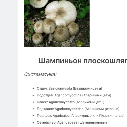
Шампиньон плоскошляпк
Систематика:
Отдел: Basidiomycota (Базидиомицеты)
Подотдел: Agaricomycotina (Агарикомицеты)
Класс: Agaricomycetes (Агарикомицеты)
Подкласс: Agaricomycetidae (Агарикомицетовые)
Порядок: Agaricales (Агариковые или Пластинчатые)
Семейство: Agaricaceae (Шампиньоновые)