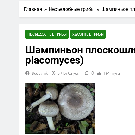
Главная
Несъедобные грибы
Шампиньон пло
НЕСЪЕДОБНЫЕ ГРИБЫ
ЯДОВИТЫЕ ГРИБЫ
Шампиньон плоскошля
placomyces)
0
Budavnik
5 Лет Спустя
1 Минуты