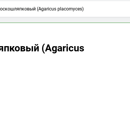
скошляпковый (Agaricus placomyces)
пковый (Agaricus