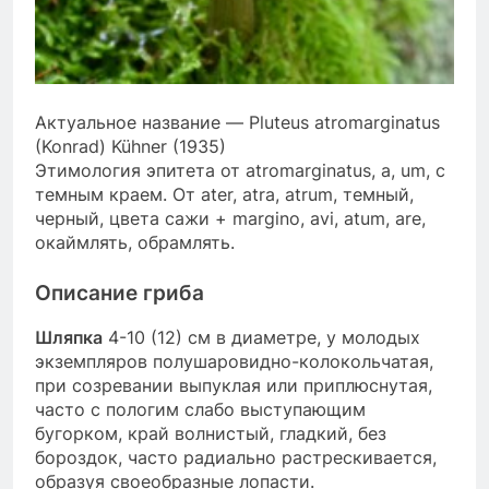
Актуальное название — Pluteus atromarginatus
(Konrad) Kühner (1935)
Этимология эпитета от atromarginatus, a, um, с
темным краем. От ater, atra, atrum, темный,
черный, цвета сажи + margino, avi, atum, are,
окаймлять, обрамлять.
Описание гриба
Шляпка
4-10 (12) см в диаметре, у молодых
экземпляров полушаровидно-колокольчатая,
при созревании выпуклая или приплюснутая,
часто с пологим слабо выступающим
бугорком, край волнистый, гладкий, без
бороздок, часто радиально растрескивается,
образуя своеобразные лопасти.