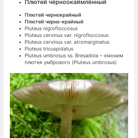
Плютей чёрноокаймлённый
Плютей чернокрайный
Плютей черно-крайный
Pluteus nigrofloccosus
Pluteus cervinus var. nigrofloccosus
Pluteus cervinus var. atromarginatus
Pluteus tricuspidatus
Pluteus umbrosus ss. Bresadola – омоним
плютея умбрового (Pluteus umbrosus)