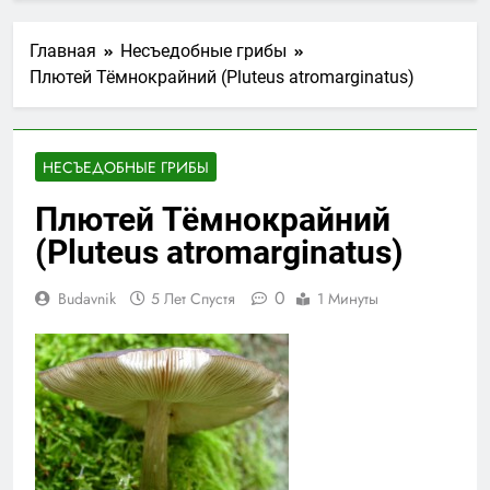
Главная
Несъедобные грибы
Плютей Тёмнокрайний (Pluteus atromarginatus)
НЕСЪЕДОБНЫЕ ГРИБЫ
Плютей Тёмнокрайний
(Pluteus atromarginatus)
0
Budavnik
5 Лет Спустя
1 Минуты