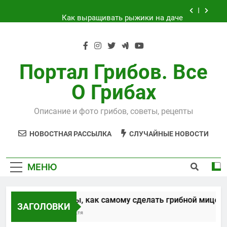
Перейти
Как выращивать рыжики на даче
к
содержимому
Выращивания чайного гриба
Способы, как самому сделать грибной
мицелий
Портал Грибов. Все
Технология выращивания подосиновиков
О Грибах
Как выращивать рыжики на даче
Описание и фото грибов, советы, рецепты
Выращивания чайного гриба
НОВОСТНАЯ РАССЫЛКА
СЛУЧАЙНЫЕ НОВОСТИ
МЕНЮ
Способы, как самому сделать грибной мицелий
ЗАГОЛОВКИ
5 Лет Спустя