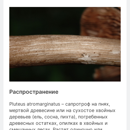
Распространение
Pluteus atromarginatus – сапротроф на пнях,
мертвой древесине или на сухостое хвойных
деревьев (ель, сосна, пихта), погребенных
древесных остатках, опилках в хвойных и
смешанных лесах. Растет одиночно или