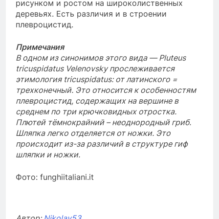
рисунком и ростом на широколиственных
деревьях. Есть различия и в строении
плевроцистид.
Примечания
В одном из синонимов этого вида — Pluteus
tricuspidatus Velenovsky прослеживается
этимология tricuspidatus: от латинского =
трехконечный. Это относится к особенностям
плевроцистид, содержащих на вершине в
среднем по три крючковидных отростка.
Плютей тёмнокрайний – неоднородный гриб.
Шляпка легко отделяется от ножки. Это
происходит из-за различий в структуре гиф
шляпки и ножки.
Фото: funghiitaliani.it
Автор:
Nikolay53