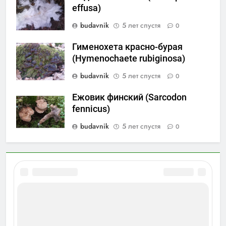
effusa)
budavnik
5 лет спустя
0
Гименохета красно-бурая
(Hymenochaete rubiginosa)
budavnik
5 лет спустя
0
Ежовик финский (Sarcodon
fennicus)
budavnik
5 лет спустя
0