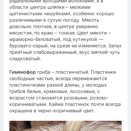
радиальными вросшими волокнами, а в
области центра шляпки – мелкими
щетинистыми чешуйками, особенно хорошо
различимыми в сухую погоду. Мякоть
довольно плотная, в центре умеренно
мясистая, по краю – тонкая. Цвет мякоти –
мраморно-беловатый, под кутикулой —
буровато-серый, на срезе не изменяется. Запах
приятный слабовыраженный, вкус мягкий чуть
сладковатый.
Гименофор
гриба – пластинчатый. Пластинки
свободные частые, всегда перемежаются
пластиночками разной длины, у молодых
грибов белые, кремовые, лососевые, с
возрастом становятся розовыми, розово-
коричневатыми. Кайма пластинок почти всегда
окрашена в черно-коричневый цвет.