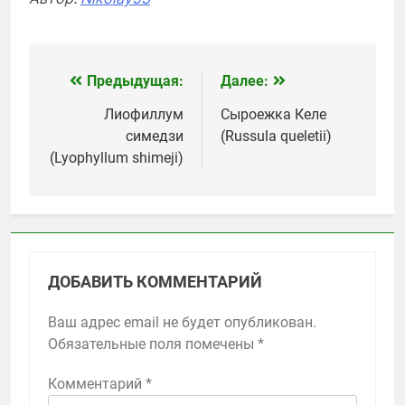
Предыдущая:
Далее:
Навигация
по
Лиофиллум
Сыроежка Келе
симедзи
(Russula queletii)
записям
(Lyophyllum shimeji)
ДОБАВИТЬ КОММЕНТАРИЙ
Ваш адрес email не будет опубликован.
Обязательные поля помечены
*
Комментарий
*