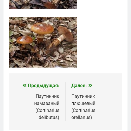
Предыдущая:
Далее:
Навигация
по
Паутинник
Паутинник
намазаный
плюшевый
записям
(Cortinarius
(Cortinarius
delibutus)
orellanus)