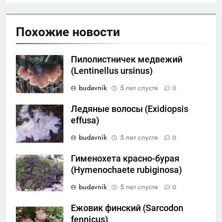
Похожие новости
Пилолистничек медвежий
(Lentinellus ursinus)
budavnik
5 лет спустя
0
Ледяные волосы (Exidiopsis
effusa)
budavnik
5 лет спустя
0
Гименохета красно-бурая
(Hymenochaete rubiginosa)
budavnik
5 лет спустя
0
Ежовик финский (Sarcodon
fennicus)