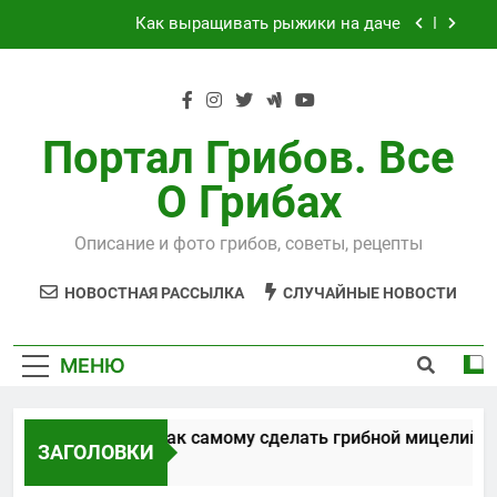
Перейти
Как выращивать рыжики на даче
к
содержимому
Выращивания чайного гриба
Способы, как самому сделать грибной
мицелий
Портал Грибов. Все
Технология выращивания подосиновиков
О Грибах
Как выращивать рыжики на даче
Описание и фото грибов, советы, рецепты
Выращивания чайного гриба
НОВОСТНАЯ РАССЫЛКА
СЛУЧАЙНЫЕ НОВОСТИ
МЕНЮ
Способы, как самому сделать грибной мицелий
ЗАГОЛОВКИ
5 Лет Спустя