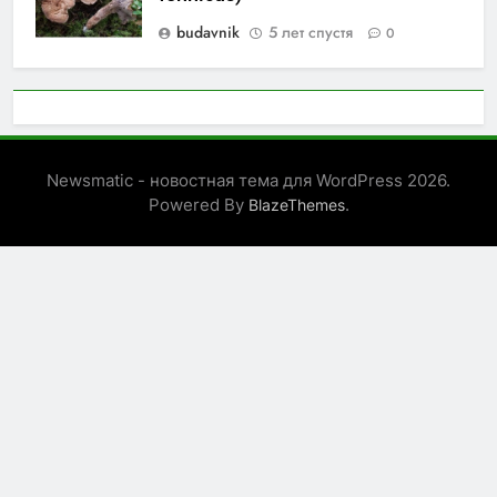
budavnik
5 лет спустя
0
Newsmatic - новостная тема для WordPress 2026.
Powered By
.
BlazeThemes