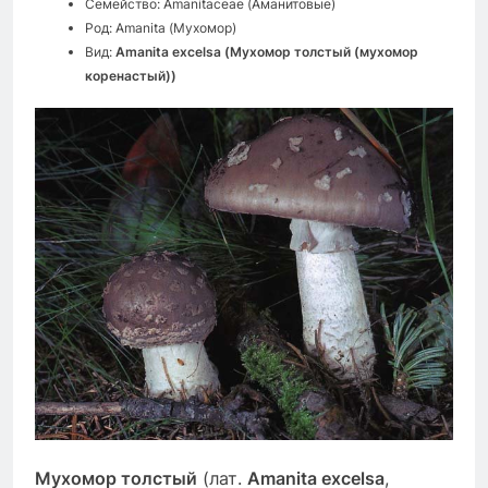
Семейство: Amanitaceae (Аманитовые)
Род: Amanita (Мухомор)
Вид:
Amanita excelsa (Мухомор толстый (мухомор
коренастый))
Мухомор толстый
(лат.
Amanita excelsa
,