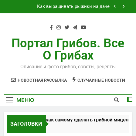
Перейти
Как выращивать рыжики на даче
к
содержимому
Выращивания чайного гриба
Способы, как самому сделать грибной
мицелий
Портал Грибов. Все
Технология выращивания подосиновиков
О Грибах
Как выращивать рыжики на даче
Описание и фото грибов, советы, рецепты
Выращивания чайного гриба
НОВОСТНАЯ РАССЫЛКА
СЛУЧАЙНЫЕ НОВОСТИ
МЕНЮ
Способы, как самому сделать грибной мицелий
ЗАГОЛОВКИ
5 Лет Спустя