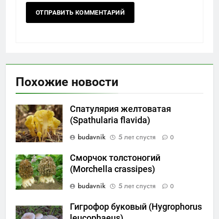
Похожие новости
Спатулярия желтоватая
(Spathularia flavida)
budavnik
5 лет спустя
0
Сморчок толстоногий
(Morchella crassipes)
budavnik
5 лет спустя
0
Гигрофор буковый (Hygrophorus
leucophaeus)