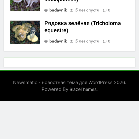
budavnik
5 лет спустя
0
Рядовка зелёная (Tricholoma
equestre)
budavnik
5 лет спустя
0
Newsmatic - новостная тема для WordPress 2026.
Powered By
.
BlazeThemes