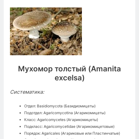
Мухомор толстый (Amanita
excelsa)
Систематика:
Отдел: Basidiomycota (Базидиомицеты)
Подотдел: Agaricomycotina (Агарикомицеты)
Класс: Agaricomycetes (Агарикомицеты)
Подкласс: Agaricomycetidae (Агарикомицетовые)
Порядок: Agaricales (Агариковые или Пластинчатые)