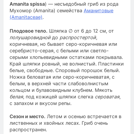
Amanita spissa
) — несъедобный гриб из рода
Мухомор (Amanita) семейства
Аманитовые
(Amanitaceae)
.
Плодовое тело.
Шляпка ∅ от 6 до 12 см, от
полушаровидной
до
распростертой
,
коричневая, но бывает серо-коричневая или
серебристо-серая, с белыми или светло-
серыми хлопьевидными остатками покрывала.
Край шляпки ровный, не волнистый. Пластинки
белые, свободные. Споровый порошок белый.
Ножка беловатая или серо-коричневатая, с
белым, в верхней части слабоволнистым
кольцом и булавовидным клубнем. Мякоть
белая
, под кожицей шляпки слегка
сероватая
,
с запахом и вкусом репы.
Сезон и место.
Летом и осенью встречается в
лиственных и хвойных лесах. Гриб очень
распространен.