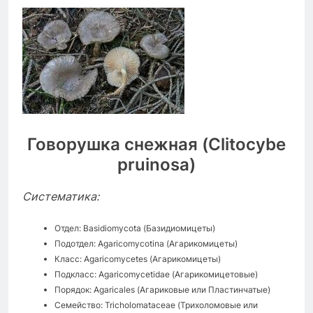
Говорушка снежная (Clitocybe
pruinosa)
Систематика:
Отдел: Basidiomycota (Базидиомицеты)
Подотдел: Agaricomycotina (Агарикомицеты)
Класс: Agaricomycetes (Агарикомицеты)
Подкласс: Agaricomycetidae (Агарикомицетовые)
Порядок: Agaricales (Агариковые или Пластинчатые)
Семейство: Tricholomataceae (Трихоломовые или