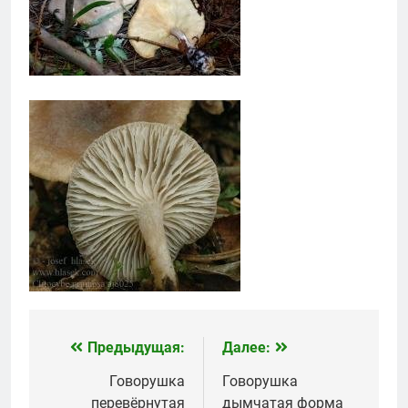
Предыдущая:
Далее:
Навигация
по
Говорушка
Говорушка
перевёрнутая
дымчатая форма