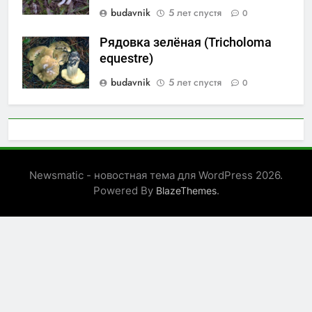
budavnik
5 лет спустя
0
Рядовка зелёная (Tricholoma
equestre)
budavnik
5 лет спустя
0
Newsmatic - новостная тема для WordPress 2026.
Powered By
.
BlazeThemes