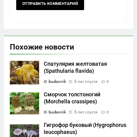
Похожие новости
Спатулярия желтоватая
(Spathularia flavida)
budavnik
5 лет спустя
0
Сморчок толстоногий
(Morchella crassipes)
budavnik
5 лет спустя
0
Гигрофор буковый (Hygrophorus
leucophaeus)