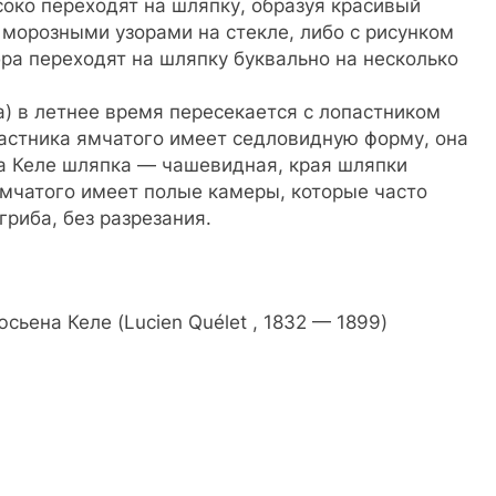
соко переходят на шляпку, образуя красивый
 морозными узорами на стекле, либо с рисунком
бра переходят на шляпку буквально на несколько
sa) в летнее время пересекается с лопастником
пастника ямчатого имеет седловидную форму, она
ика Келе шляпка — чашевидная, края шляпки
ямчатого имеет полые камеры, которые часто
риба, без разрезания.
сьена Келе (Lucien Quélet , 1832 — 1899)