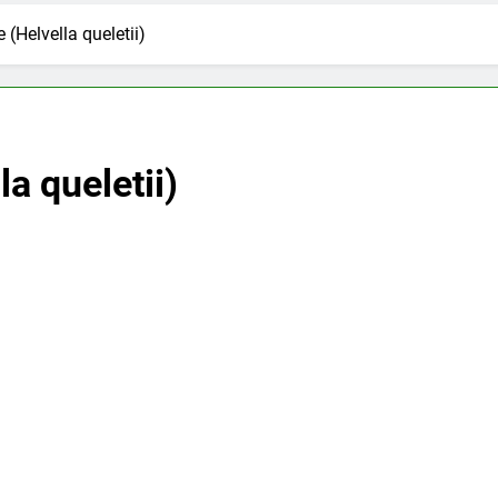
(Helvella queletii)
a queletii)