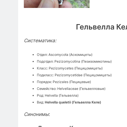
Гельвелла Келе
Систематика:
Отдел: Ascomycota (Аскомицеты)
Подотдел: Pezizomycotina (Пезизомикотины)
Класс: Pezizomycetes (Пецицомицеты)
Подкласс: Pezizomycetidae (Пецицомицеты)
Порядок: Pezizales (Пецицевые)
Семейство: Helvellaceae (Гельвелловые)
Род: Helvella (Гельвелла)
Вид:
Helvella queletii (Гельвелла Келе)
Синонимы
: