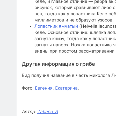
Келе, и главное отличие — рёбра вы
рисунок, который сравнивают либо с
вен, тогда как у лопастника Келе рё
миллиметров и не образуют узоров.
Лопастник ямчатый
(Helvella lacuno
Келе. Основное отличие: шляпка ло
загнута книзу, тогда как у лопастн
загнуты наверх. Ножка лопастника 
видны при простом рассматривании г
Другая информация о грибе
Вид получил название в честь миколога Лю
Фото:
Евгения
,
Екатерина
.
Автор:
Tatiana_A