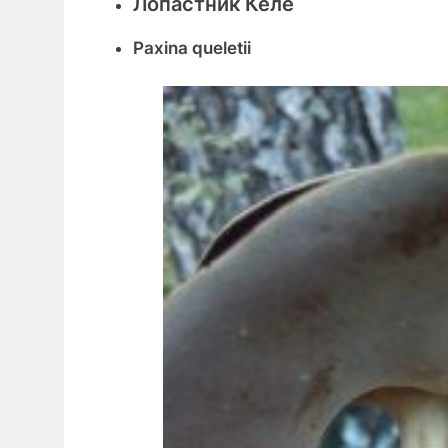
Лопастник Келе
Paxina queletii