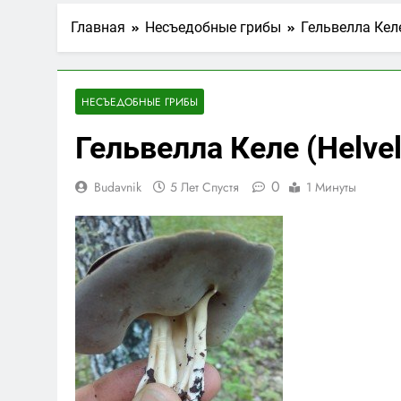
Главная
Несъедобные грибы
Гельвелла Келе 
НЕСЪЕДОБНЫЕ ГРИБЫ
Гельвелла Келе (Helvell
0
Budavnik
5 Лет Спустя
1 Минуты