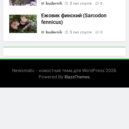
budavnik
5 лет спустя
0
Ежовик финский (Sarcodon
fennicus)
budavnik
5 лет спустя
0
Newsmatic - новостная тема для WordPress 2026.
Powered By
.
BlazeThemes