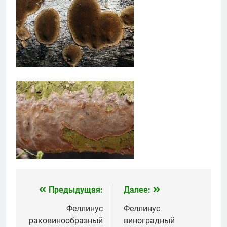
Предыдущая:
Далее:
Навигация
по
Феллинус
Феллинус
раковинообразный
виноградный