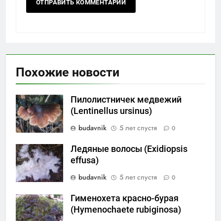
Похожие новости
Пилолистничек медвежий
(Lentinellus ursinus)
budavnik
5 лет спустя
0
Ледяные волосы (Exidiopsis
effusa)
budavnik
5 лет спустя
0
Гименохета красно-бурая
(Hymenochaete rubiginosa)