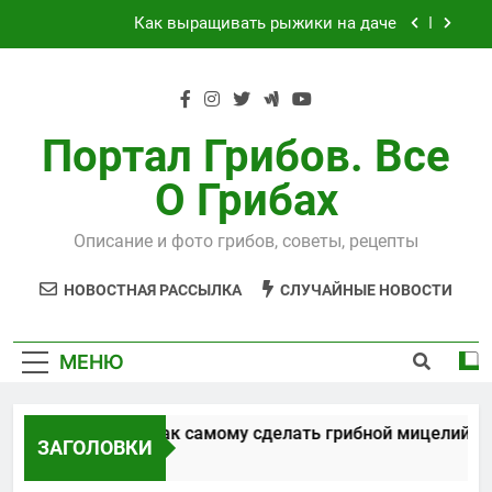
Перейти
Как выращивать рыжики на даче
к
содержимому
Выращивания чайного гриба
Способы, как самому сделать грибной
мицелий
Портал Грибов. Все
Технология выращивания подосиновиков
О Грибах
Как выращивать рыжики на даче
Описание и фото грибов, советы, рецепты
Выращивания чайного гриба
НОВОСТНАЯ РАССЫЛКА
СЛУЧАЙНЫЕ НОВОСТИ
МЕНЮ
Способы, как самому сделать грибной мицелий
ЗАГОЛОВКИ
5 Лет Спустя