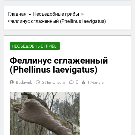
Главная
Несъедобные грибы
Феллинус сглаженный (Phellinus laevigatus)
НЕСЪЕДОБНЫЕ ГРИБЫ
Феллинус сглаженный
(Phellinus laevigatus)
0
Budavnik
5 Лет Спустя
1 Минуты