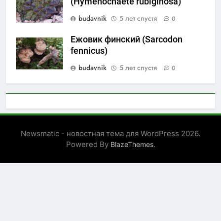
(Hymenochaete rubiginosa)
budavnik
5 лет спустя
0
Ежовик финский (Sarcodon
fennicus)
budavnik
5 лет спустя
0
Newsmatic - новостная тема для WordPress 2026.
Powered By
.
BlazeThemes