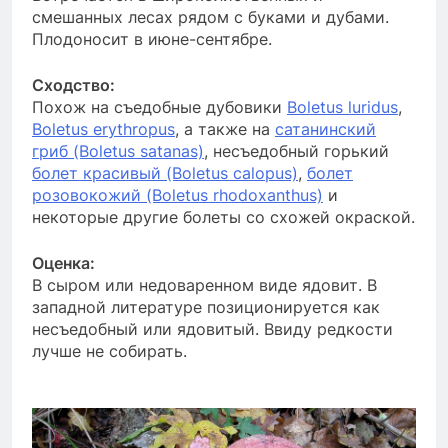
смешанных лесах рядом с буками и дубами.
Плодоносит в июне-сентябре.
Сходство:
Похож на съедобные дубовики
Boletus luridus
,
Boletus erythropus
, а также на
сатанинский
гриб (Boletus satanas)
, несъедобный горький
болет красивый (Boletus calopus)
,
болет
розовокожий (Boletus rhodoxanthus)
и
некоторые другие болеты со схожей окраской.
Оценка:
В сыром или недоваренном виде ядовит. В
западной литературе позиционируется как
несъедобный или ядовитый. Ввиду редкости
лучше не собирать.