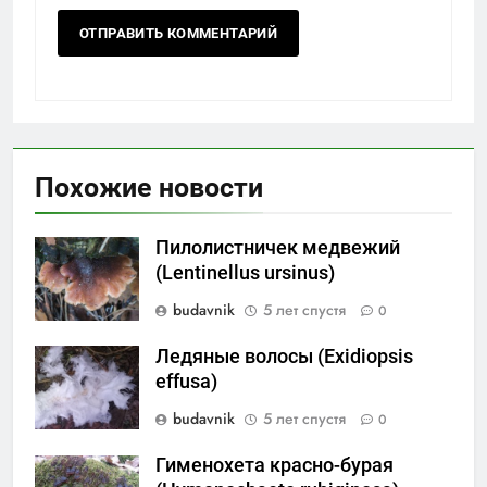
Похожие новости
Пилолистничек медвежий
(Lentinellus ursinus)
budavnik
5 лет спустя
0
Ледяные волосы (Exidiopsis
effusa)
budavnik
5 лет спустя
0
Гименохета красно-бурая