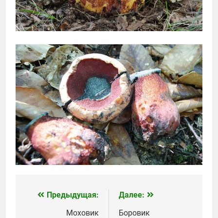
Предыдущая:
Далее:
Навигация
по
Моховик
Боровик