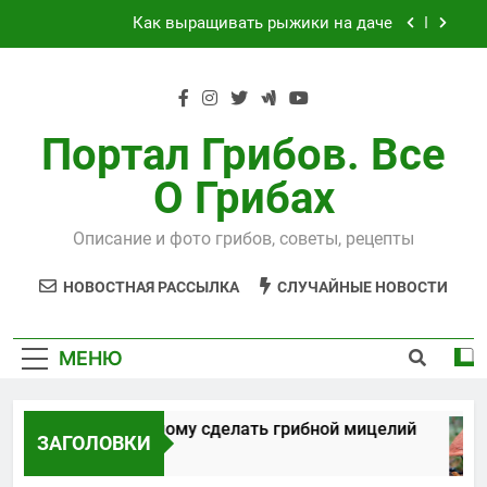
Перейти
Выращивания чайного гриба
к
содержимому
Способы, как самому сделать грибной
мицелий
Технология выращивания подосиновиков
Портал Грибов. Все
Как выращивать рыжики на даче
О Грибах
Выращивания чайного гриба
Описание и фото грибов, советы, рецепты
НОВОСТНАЯ РАССЫЛКА
СЛУЧАЙНЫЕ НОВОСТИ
МЕНЮ
особы, как самому сделать грибной мицелий
ЗАГОЛОВКИ
ет Спустя