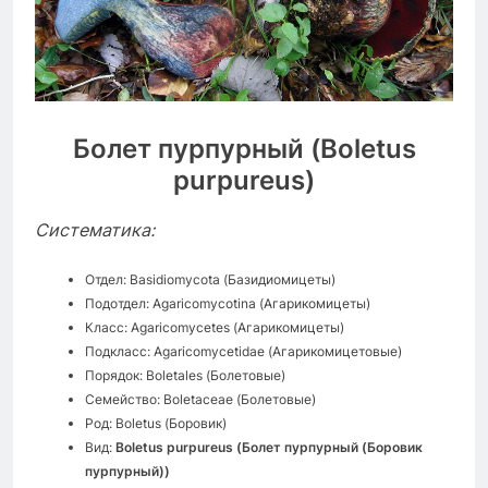
Болет пурпурный (Boletus
purpureus)
Систематика:
Отдел: Basidiomycota (Базидиомицеты)
Подотдел: Agaricomycotina (Агарикомицеты)
Класс: Agaricomycetes (Агарикомицеты)
Подкласс: Agaricomycetidae (Агарикомицетовые)
Порядок: Boletales (Болетовые)
Семейство: Boletaceae (Болетовые)
Род: Boletus (Боровик)
Вид:
Boletus purpureus (Болет пурпурный (Боровик
пурпурный))