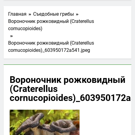
Главная
Съедобные грибы
Вороночник рожковидный (Craterellus
cornucopioides)
Вороночник рожковидный (Craterellus
cornucopioides)_603950172a541.jpeg
Вороночник рожковидный
(Craterellus
cornucopioides)_603950172a5