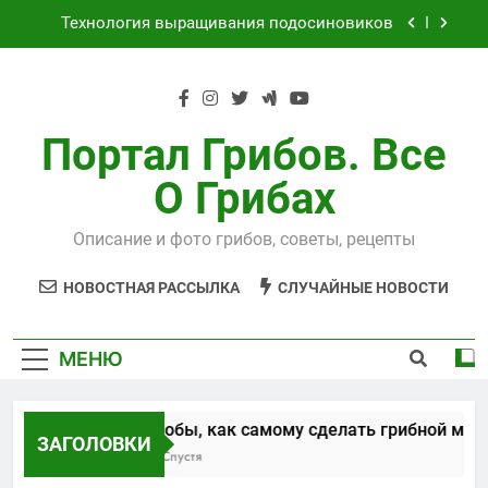
Перейти
Технология выращивания подосиновиков
к
содержимому
Как выращивать рыжики на даче
Выращивания чайного гриба
Портал Грибов. Все
Способы, как самому сделать грибной
О Грибах
мицелий
Технология выращивания подосиновиков
Описание и фото грибов, советы, рецепты
Как выращивать рыжики на даче
НОВОСТНАЯ РАССЫЛКА
СЛУЧАЙНЫЕ НОВОСТИ
Выращивания чайного гриба
МЕНЮ
Способы, как самому сделать грибной миц
ЗАГОЛОВКИ
5 Лет Спустя