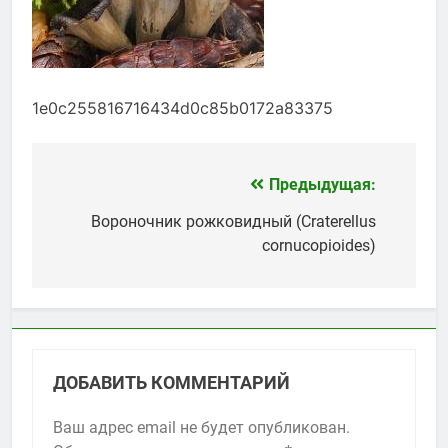
1e0c255816716434d0c85b0172a83375
Предыдущая:
Навигация
по
Вороночник рожковидный (Craterellus
cornucopioides)
записям
ДОБАВИТЬ КОММЕНТАРИЙ
Ваш адрес email не будет опубликован.