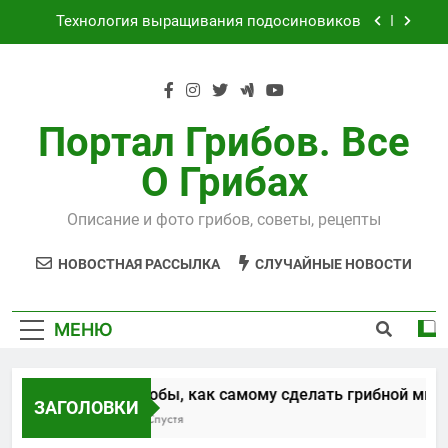
Перейти
Технология выращивания подосиновиков
к
содержимому
Как выращивать рыжики на даче
Выращивания чайного гриба
Портал Грибов. Все
Способы, как самому сделать грибной
О Грибах
мицелий
Технология выращивания подосиновиков
Описание и фото грибов, советы, рецепты
Как выращивать рыжики на даче
НОВОСТНАЯ РАССЫЛКА
СЛУЧАЙНЫЕ НОВОСТИ
Выращивания чайного гриба
МЕНЮ
Способы, как самому сделать грибной миц
ЗАГОЛОВКИ
5 Лет Спустя