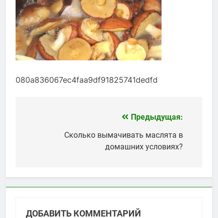
080a836067ec4faa9df91825741dedfd
Предыдущая:
Навигация
по
Сколько вымачивать маслята в
домашних условиях?
записям
ДОБАВИТЬ КОММЕНТАРИЙ