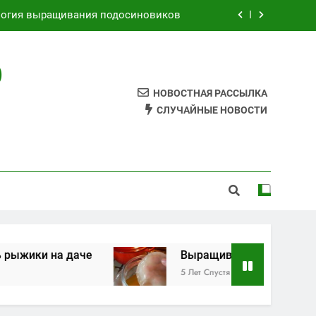
логия выращивания подосиновиков
Как выращивать рыжики на даче
О
Выращивания чайного гриба
НОВОСТНАЯ РАССЫЛКА
к самому сделать грибной мицелий
СЛУЧАЙНЫЕ НОВОСТИ
логия выращивания подосиновиков
Как выращивать рыжики на даче
Выращивания чайного гриба
ики на даче
Выращивания чайного гриба
5 Лет Спустя