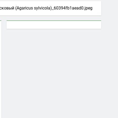
овый (Agaricus sylvicola)_60394fb1aead0.jpeg