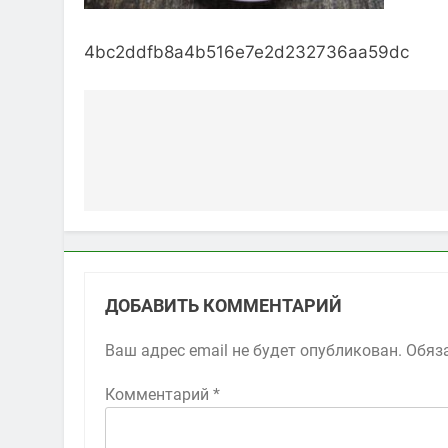
4bc2ddfb8a4b516e7e2d232736aa59dc
Навигация
по
записям
ДОБАВИТЬ КОММЕНТАРИЙ
Ваш адрес email не будет опубликован.
Обяз
Комментарий
*