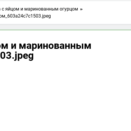
в с яйцом и маринованным огурцом
ом_603a24c7c1503.jpeg
цом и маринованным
03.jpeg