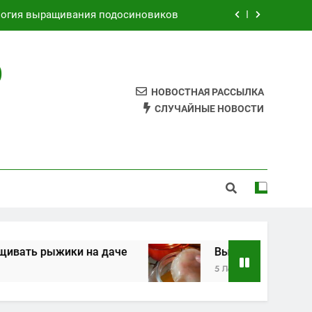
логия выращивания подосиновиков
Как выращивать рыжики на даче
О
Выращивания чайного гриба
НОВОСТНАЯ РАССЫЛКА
к самому сделать грибной мицелий
СЛУЧАЙНЫЕ НОВОСТИ
логия выращивания подосиновиков
Как выращивать рыжики на даче
Выращивания чайного гриба
ть рыжики на даче
Выращивания чайного 
5 Лет Спустя