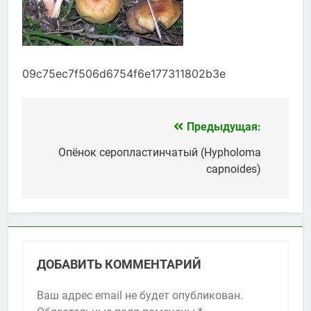
09c75ec7f506d6754f6e177311802b3e
Предыдущая:
Навигация
по
Опёнок серопластинчатый (Hypholoma
capnoides)
записям
ДОБАВИТЬ КОММЕНТАРИЙ
Ваш адрес email не будет опубликован.