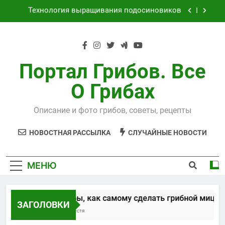
Перейти
к
Как выращивать рыжики на даче
содержимому
Выращивания чайного гриба
Способы, как самому сделать грибной
Портал Грибов. Все
мицелий
О Грибах
Технология выращивания подосиновиков
Как выращивать рыжики на даче
Описание и фото грибов, советы, рецепты
Выращивания чайного гриба
НОВОСТНАЯ РАССЫЛКА
СЛУЧАЙНЫЕ НОВОСТИ
МЕНЮ
Способы, как самому сделать грибной мицел
ЗАГОЛОВКИ
5 Лет Спустя