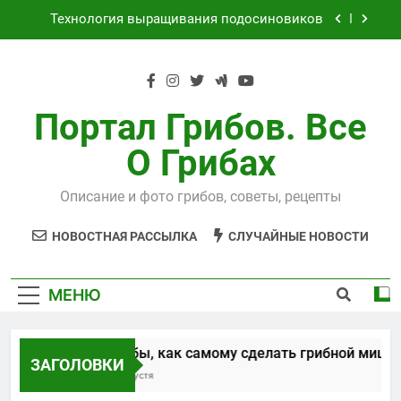
Перейти
Технология выращивания подосиновиков
к
содержимому
Как выращивать рыжики на даче
Выращивания чайного гриба
Портал Грибов. Все
Способы, как самому сделать грибной
мицелий
О Грибах
Технология выращивания подосиновиков
Описание и фото грибов, советы, рецепты
Как выращивать рыжики на даче
НОВОСТНАЯ РАССЫЛКА
СЛУЧАЙНЫЕ НОВОСТИ
Выращивания чайного гриба
МЕНЮ
Способы, как самому сделать грибной мицел
ЗАГОЛОВКИ
5 Лет Спустя