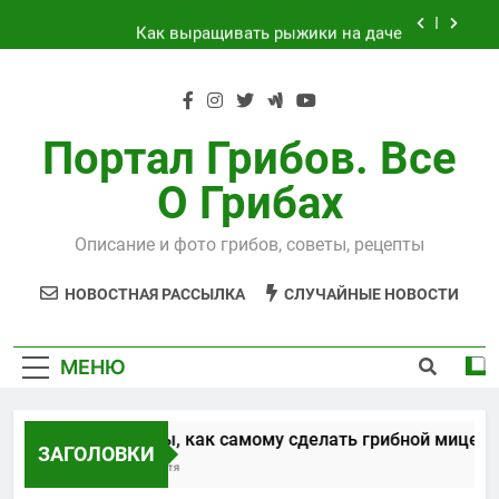
Перейти
Как выращивать рыжики на даче
к
содержимому
Выращивания чайного гриба
Способы, как самому сделать грибной
мицелий
Портал Грибов. Все
Технология выращивания подосиновиков
О Грибах
Как выращивать рыжики на даче
Описание и фото грибов, советы, рецепты
Выращивания чайного гриба
НОВОСТНАЯ РАССЫЛКА
СЛУЧАЙНЫЕ НОВОСТИ
МЕНЮ
Способы, как самому сделать грибной мицели
ЗАГОЛОВКИ
5 Лет Спустя