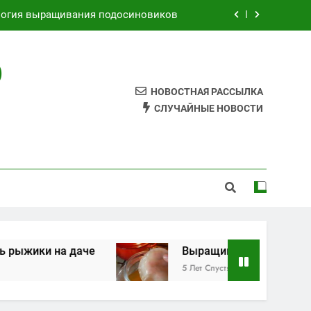
логия выращивания подосиновиков
Как выращивать рыжики на даче
О
Выращивания чайного гриба
НОВОСТНАЯ РАССЫЛКА
к самому сделать грибной мицелий
СЛУЧАЙНЫЕ НОВОСТИ
логия выращивания подосиновиков
Как выращивать рыжики на даче
Выращивания чайного гриба
жики на даче
Выращивания чайного гриба
5 Лет Спустя