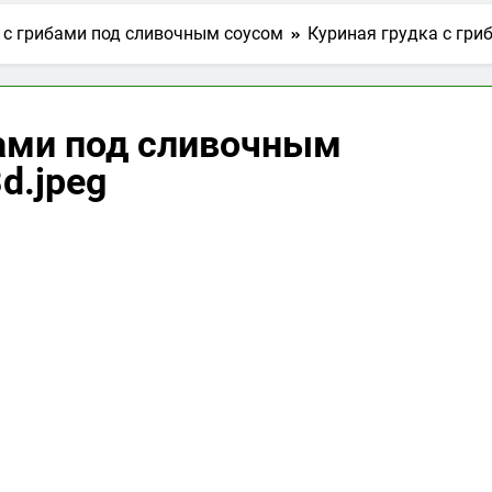
 с грибами под сливочным соусом
Куриная грудка с гри
бами под сливочным
d.jpeg