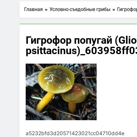
Главная
Условно-съедобные грибы
Гигрофор
Гигрофор попугай (Gli
psittacinus)_603958ff
a5232bfd3d20571423021cc04710dd4e