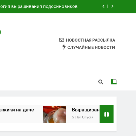
логия выращивания подосиновиков
Как выращивать рыжики на даче
О
Выращивания чайного гриба
НОВОСТНАЯ РАССЫЛКА
к самому сделать грибной мицелий
СЛУЧАЙНЫЕ НОВОСТИ
логия выращивания подосиновиков
Как выращивать рыжики на даче
Выращивания чайного гриба
ки на даче
Выращивания чайного гриба
5 Лет Спустя